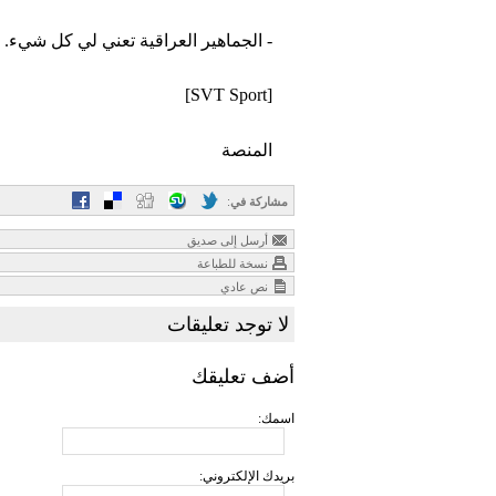
- الجماهير العراقية تعني لي كل شيء. 
[SVT Sport]
المنصة
مشاركة في
:
أرسل إلى صديق
نسخة للطباعة
نص عادي
لا توجد تعليقات
أضف تعليقك
اسمك:
بريدك الإلكتروني: