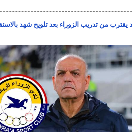
يقترب من تدريب الزوراء بعد تلويح شهد بالاستق